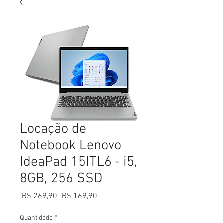
Locação de
Notebook Lenovo
IdeaPad 15ITL6 - i5,
8GB, 256 SSD
Preço
Preço
 R$ 269,90 
R$ 169,90
normal
promocional
Quantidade
*