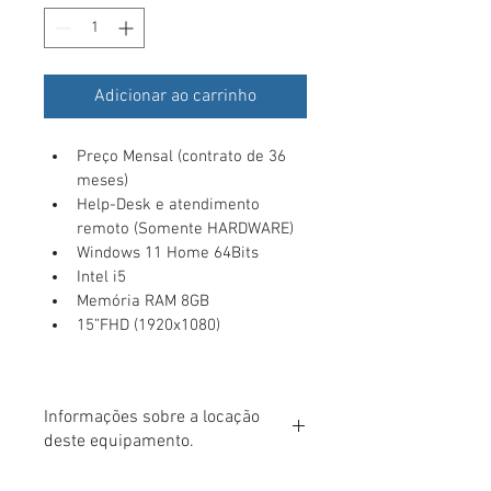
Adicionar ao carrinho
Preço Mensal (contrato de 36 
meses)
Help-Desk e atendimento 
remoto (Somente HARDWARE)
Windows 11 Home 64Bits
Intel i5
Memória RAM 8GB
15”FHD (1920x1080)
Informações sobre a locação
deste equipamento.
O preço descrito refere-se apenas ao 