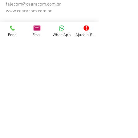
falecom@cearacom.com.br
www.cearacom.com.br
Fone
Email
WhatsApp
Ajuda e Suporte
Trabalhe na Cearacom
Faça parte da nossa equipe.
Veja as vagas
disponíveis.
Melhore o seu negócio, use nosso talento,
usufrua dos nossos serviços ou apenas
conheça novas ideias. A Cearacom é uma
empresa com soluções inteligentes e