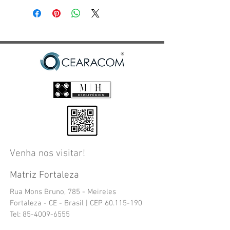
equipamento locado, bateria e 
carregador para contratos de 36 meses. 
Não há suporte técnico para uso do 
sistema operacional ou softwares. Em 
caso de defeito, o equipamento será 
substituído por outro igual.
Venha nos visitar!
Matriz Fortaleza
Rua Mons Bruno, 785 - Meireles
Fortaleza - CE - Brasil | CEP
60.115-190
Tel:
85-4009-6555