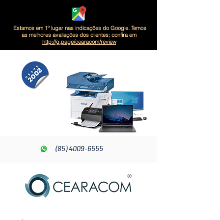
Estamos em 1º lugar nas indicações do Google. Temos
as melhores avaliações dos clientes; confira em
http://g.page/cearacom/review
(85) 4009-6555