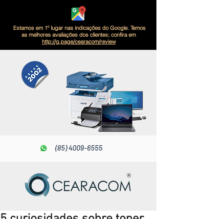
Estamos em 1º lugar nas indicações do Google. Temos
as melhores avaliações dos clientes; confira em
http://g.page/cearacom/review
(85) 4009-6555