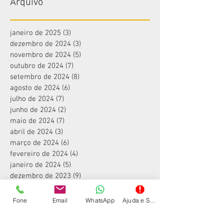
Arquivo
janeiro de 2025
(3)
3 posts
dezembro de 2024
(3)
3 posts
novembro de 2024
(5)
5 posts
outubro de 2024
(7)
7 posts
setembro de 2024
(8)
8 posts
agosto de 2024
(6)
6 posts
julho de 2024
(7)
7 posts
junho de 2024
(2)
2 posts
maio de 2024
(7)
7 posts
abril de 2024
(3)
3 posts
março de 2024
(6)
6 posts
fevereiro de 2024
(4)
4 posts
janeiro de 2024
(5)
5 posts
dezembro de 2023
(9)
9 posts
novembro de 2023
(7)
7 posts
outubro de 2023
(6)
6 posts
Fone
Email
WhatsApp
Ajuda e Suporte
setembro de 2023
(9)
9 posts
agosto de 2023
(4)
4 posts