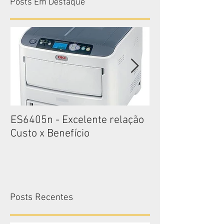
Posts Em Destaque
ES6405n - Excelente relação
ES6405n - Exce
Custo x Benefício
Custo x Benefíc
Posts Recentes