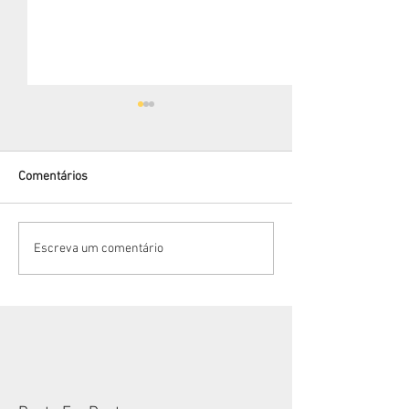
Comentários
Bem-vindo Janei
Vantagens em alugar com a
Escreva um comentário
Cearacom!