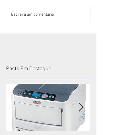
Bem-vindo Janei
Vantagens em alugar com a
Escreva um comentário
Cearacom!
Posts Em Destaque