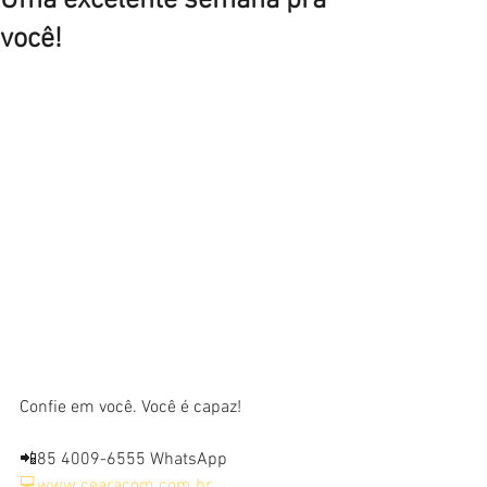
Uma excelente semana pra
você!
Confie em você. Você é capaz!
📲85 4009-6555 WhatsApp
💻www.cearacom.com.br