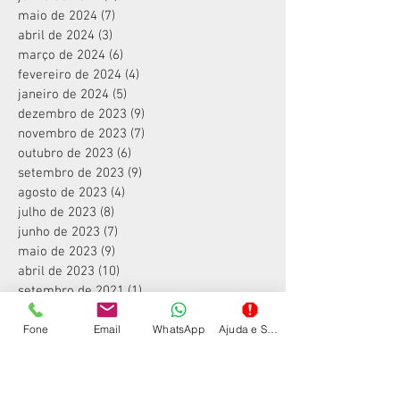
maio de 2024
(7)
7 posts
abril de 2024
(3)
3 posts
março de 2024
(6)
6 posts
fevereiro de 2024
(4)
4 posts
janeiro de 2024
(5)
5 posts
dezembro de 2023
(9)
9 posts
novembro de 2023
(7)
7 posts
outubro de 2023
(6)
6 posts
setembro de 2023
(9)
9 posts
agosto de 2023
(4)
4 posts
julho de 2023
(8)
8 posts
junho de 2023
(7)
7 posts
maio de 2023
(9)
9 posts
abril de 2023
(10)
10 posts
setembro de 2021
(1)
1 post
junho de 2019
(1)
1 post
Fone
Email
WhatsApp
Ajuda e Suporte
janeiro de 2019
(2)
2 posts
dezembro de 2018
(4)
4 posts
julho de 2018
(1)
1 post
outubro de 2017
(1)
1 post