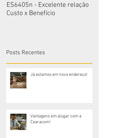
ES6405n - Excelente relação
ES6405n - Exce
Custo x Benefício
Custo x Benefíc
Posts Recentes
Já estamos em novo endereço!
Vantagens em alugar com a
Cearacom!