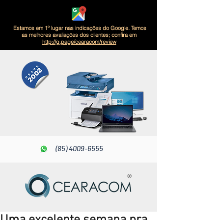
Estamos em 1º lugar nas indicações do Google. Temos
as melhores avaliações dos clientes; confira em
http://g.page/cearacom/review
(85) 4009-6555