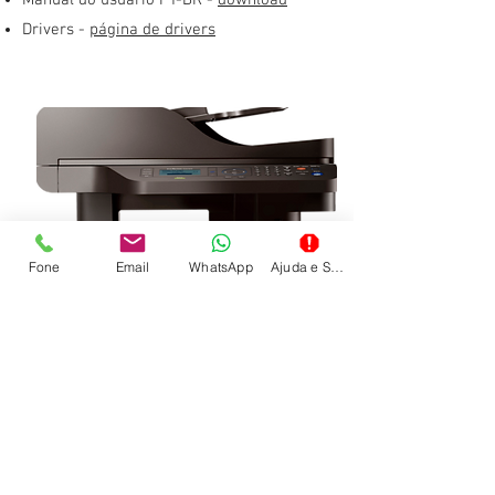
Manual do usuário PT-BR -
download
Drivers -
página de drivers
Fone
Email
WhatsApp
Ajuda e Suporte
SAMSUNG M4070/3375
Pagina do produto
- link