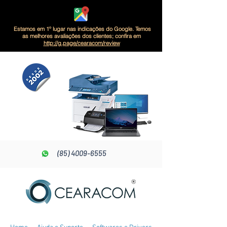
Estamos em 1º lugar nas indicações do Google. Temos
as melhores avaliações dos clientes; confira em
http://g.page/cearacom/review
(85) 4009-6555