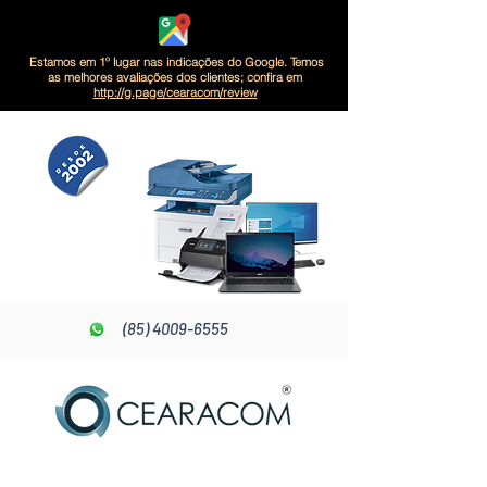
Estamos em 1º lugar nas indicações do Google. Temos
as melhores avaliações dos clientes; confira em
http://g.page/cearacom/review
(85) 4009-6555