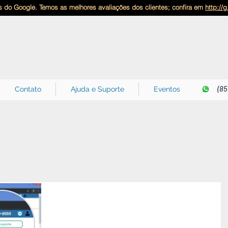
 do Google. Temos as melhores avaliações dos clientes; confira em
http://
(85
Contato
Ajuda e Suporte
Eventos