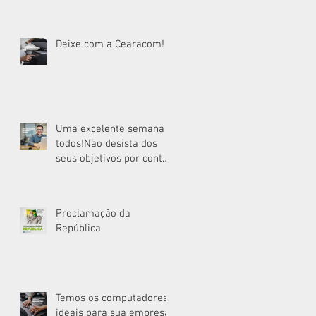
Deixe com a Cearacom!
Uma excelente semana a
todos!Não desista dos
seus objetivos por conta
do tempo que irá
levar.Uma excelente
semana!
Proclamação da
República
Temos os computadores
ideais para sua empresa!