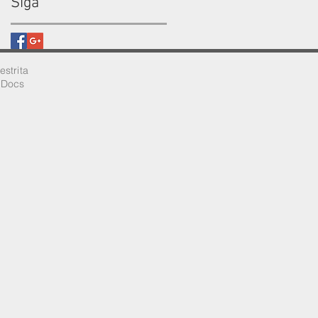
Siga
restrita
e Docs