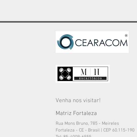
Venha nos visitar!
Matriz Fortaleza
Rua Mons Bruno, 785 - Meireles
Fortaleza - CE - Brasil | CEP 60.115-190
Tel: 85-4009-6555