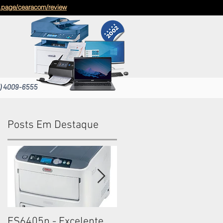
g.page/cearacom/review
) 4009-6555
Posts Em Destaque
ES6405n - Excelente
ES6405n - Excelente