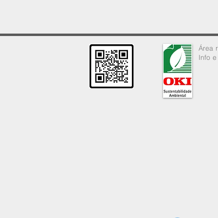
Área
Info 