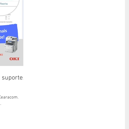
 suporte.
 Cearacom.
.