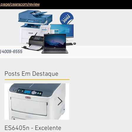
g.page/cearacom/review
) 4009-6555
Posts Em Destaque
ES6405n - Excelente
ES6405n - Excelente