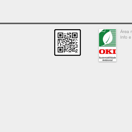
Área
Info 