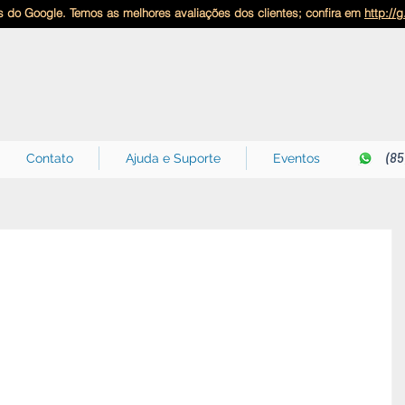
 do Google. Temos as melhores avaliações dos clientes; confira em
http://
(85
Contato
Ajuda e Suporte
Eventos