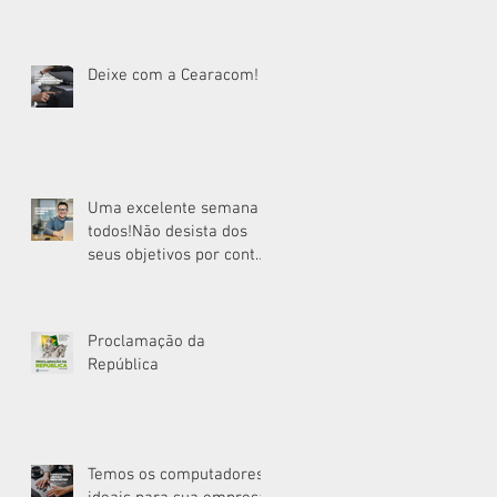
Deixe com a Cearacom!
Uma excelente semana a
todos!Não desista dos
seus objetivos por conta
do tempo que irá
levar.Uma excelente
semana!
Proclamação da
República
Temos os computadores