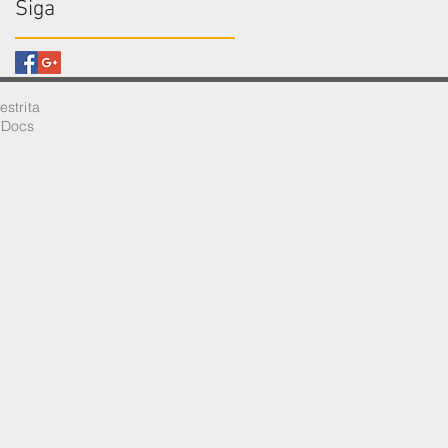
Siga
restrita
e Docs