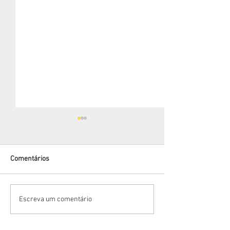
Comentários
Bem-vindo Janei
Vantagens em alugar com a
Escreva um comentário
Cearacom!