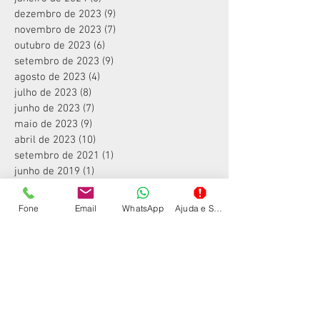
dezembro de 2023
(9)
9 posts
novembro de 2023
(7)
7 posts
outubro de 2023
(6)
6 posts
setembro de 2023
(9)
9 posts
agosto de 2023
(4)
4 posts
julho de 2023
(8)
8 posts
junho de 2023
(7)
7 posts
maio de 2023
(9)
9 posts
abril de 2023
(10)
10 posts
setembro de 2021
(1)
1 post
junho de 2019
(1)
1 post
janeiro de 2019
(2)
2 posts
dezembro de 2018
(4)
4 posts
Fone
Email
WhatsApp
Ajuda e Suporte
julho de 2018
(1)
1 post
outubro de 2017
(1)
1 post
fevereiro de 2016
(1)
1 post
Procurar por tags
color
colorida
copiadora
es6405
es6405n