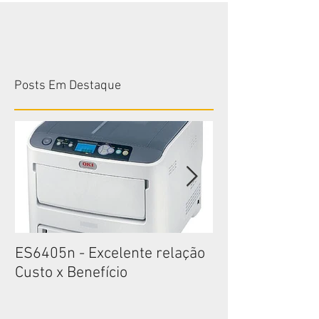
Posts Em Destaque
ES6405n - Excelente relação
ES6405n - Exce
Custo x Benefício
Custo x Benefíc