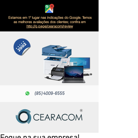
Estamos em 1º lugar nas indicações do Google. Temos
as melhores avaliações dos clientes; confira em
http://g.page/cearacom/review
(85) 4009-6555