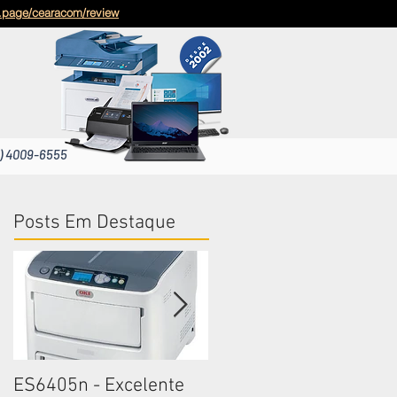
g.page/cearacom/review
) 4009-6555
Posts Em Destaque
ES6405n - Excelente
ES6405n - Excelente