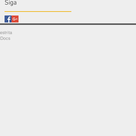
Siga
restrita
e Docs