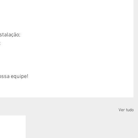
stalação;
;
ssa equipe!
Ver tudo