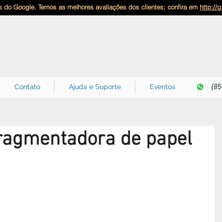
 do Google. Temos as melhores avaliações dos clientes; confira em
http://
(85
Contato
Ajuda e Suporte
Eventos
ragmentadora de papel