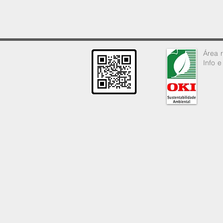
Área
Info 