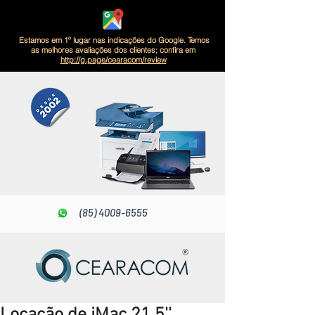
Estamos em 1º lugar nas indicações do Google. Temos
as melhores avaliações dos clientes; confira em
http://g.page/cearacom/review
(85) 4009-6555