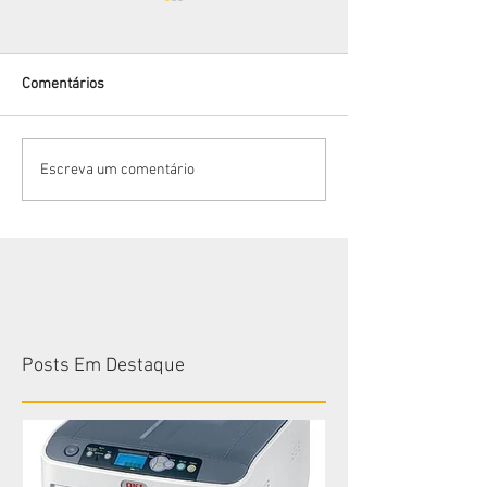
Comentários
Bem-vindo Janei
Vantagens em alugar com a
Escreva um comentário
Cearacom!
Posts Em Destaque