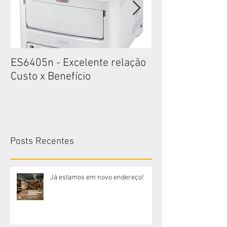
ES6405n - Excelente relação
ES6405n - Exce
Custo x Benefício
Custo x Benefíc
Posts Recentes
Já estamos em novo endereço!