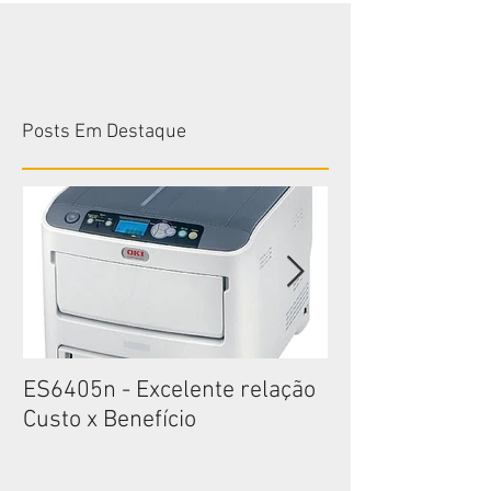
Posts Em Destaque
ES6405n - Excelente relação
ES6405n - Exce
Custo x Benefício
Custo x Benefíc