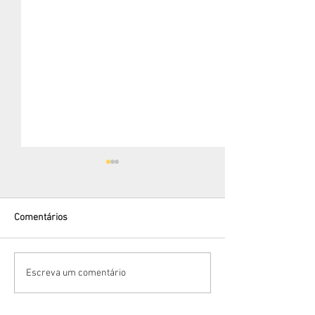
Comentários
Bem-vindo Janei
Vantagens em alugar com a
Escreva um comentário
Cearacom!