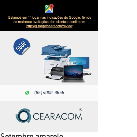
Estamos em 1º lugar nas indicações do Google. Temos
as melhores avaliações dos clientes; confira em
http://g.page/cearacom/review
(85) 4009-6555