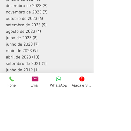
dezembro de 2023
(9)
9 posts
novembro de 2023
(7)
7 posts
outubro de 2023
(6)
6 posts
setembro de 2023
(9)
9 posts
agosto de 2023
(4)
4 posts
julho de 2023
(8)
8 posts
junho de 2023
(7)
7 posts
maio de 2023
(9)
9 posts
abril de 2023
(10)
10 posts
setembro de 2021
(1)
1 post
junho de 2019
(1)
1 post
janeiro de 2019
(2)
2 posts
dezembro de 2018
(4)
4 posts
Fone
Email
WhatsApp
Ajuda e Suporte
julho de 2018
(1)
1 post
outubro de 2017
(1)
1 post
fevereiro de 2016
(1)
1 post
Procurar por tags
color
colorida
copiadora
es6405
es6405n